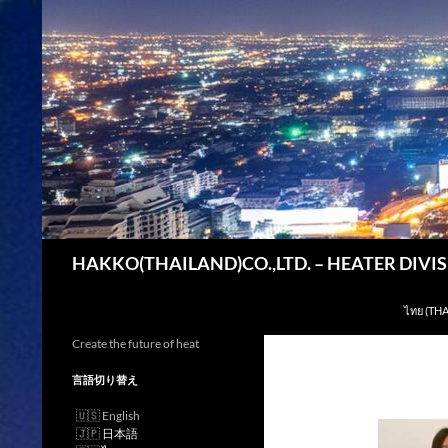
検
HAKKO(THAILAND)CO.,LTD. – HEATER DIVI
索
コンテン
ไทย (THA
Create the future of heat
言語切り替え
English
日本語