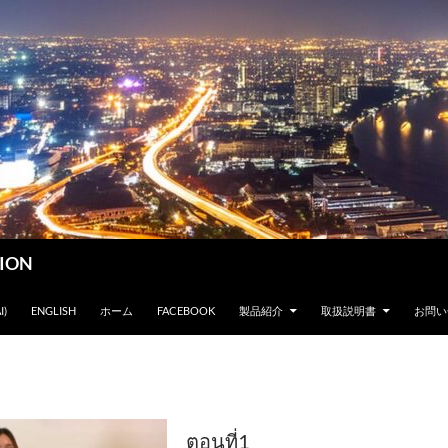
SION
ツへスキップ
I)
ENGLISH
ホーム
FACEBOOK
製品紹介
取扱説明書
お問い
ตอนที่1