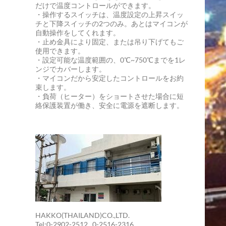
だけで温度コントロールができます。
・操作するスイッチは、温度設定の上昇スイッ
チと下降スイッチの2つのみ。あとはマイコンが
自動操作をしてくれます。
・止め金具により固定、または吊り下げてもご
使用できます。
・設定可能な温度範囲の、0℃~750℃までを1レ
ンジでカバーします。
・マイコンだから安定したコントロールをお約
束します。
・負荷（ヒーター）をショートさせた場合に短
絡保護装置が働き、安全に電源を遮断します。
HAKKO(THAILAND)CO.,LTD.
Tel:0-2902-2512 , 0-2516-2316